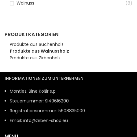
Walnuss
(8)
PRODUKTKATEGORIEN
Produkte aus Buchenholz
Produkte aus Walnussholz
Produkte aus Zirbenholz
INFORMATIONEN ZUM UNTERNEHMEN
Montles, Bine Košir s.p.
Steuernummer: SI49616200
Registrationsnummer: 5608835000
Email: info@zirben-shop.eu
MENÜ