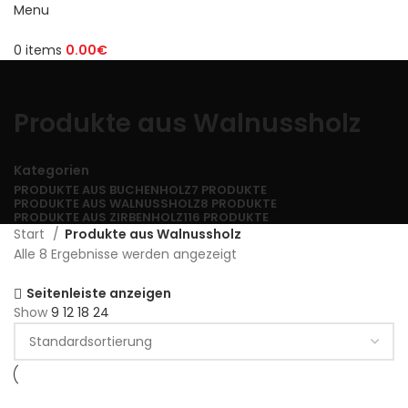
Menu
0
items
0.00
€
Produkte aus Walnussholz
Kategorien
PRODUKTE AUS BUCHENHOLZ
7 PRODUKTE
PRODUKTE AUS WALNUSSHOLZ
8 PRODUKTE
PRODUKTE AUS ZIRBENHOLZ
116 PRODUKTE
Start
Produkte aus Walnussholz
Alle 8 Ergebnisse werden angezeigt
Seitenleiste anzeigen
Show
9
12
18
24