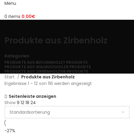
Menu
0
items
0.00
€
Produkte aus Zirbenholz
Kategorien
PRODUKTE AUS BUCHENHOLZ
7 PRODUKTE
PRODUKTE AUS WALNUSSHOLZ
8 PRODUKTE
PRODUKTE AUS ZIRBENHOLZ
116 PRODUKTE
Start
Produkte aus Zirbenholz
Ergebnisse 1 – 12 von 116 werden angezeigt
Seitenleiste anzeigen
Show
9
12
18
24
-27%