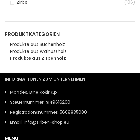
Zirbe
(106)
PRODUKTKATEGORIEN
Produkte aus Buchenholz
Produkte aus Walnussholz
Produkte aus Zirbenholz
INFORMATIONEN ZUM UNTERNEHMEN
Montles, Bine Košir s.p.
Steuernummer: SI49616200
Registrationsnummer: 5608835000
Email: info@zirben-shop.eu
MENÜ