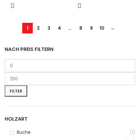
1
2
3
4
…
8
9
10
→
NACH PREIS FILTERN
FILTER
HOLZART
Buche
(1)