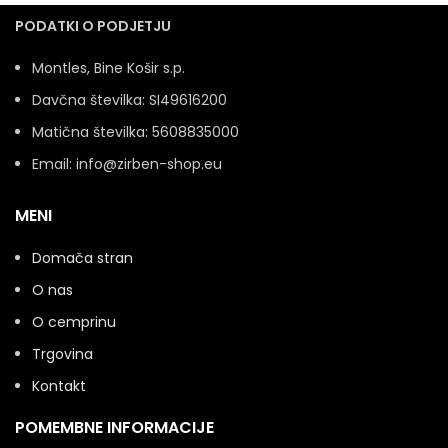
PODATKI O PODJETJU
Montles, Bine Košir s.p.
Davčna številka: SI49616200
Matična številka: 5608835000
Email: info@zirben-shop.eu
MENI
Domača stran
O nas
O cemprinu
Trgovina
Kontakt
POMEMBNE INFORMACIJE