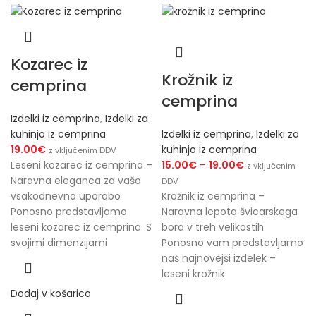
Kozarec iz
Krožnik iz
cemprina
cemprina
Izdelki iz cemprina
,
Izdelki za
kuhinjo iz cemprina
Izdelki iz cemprina
,
Izdelki za
19.00
€
kuhinjo iz cemprina
z vključenim DDV
Leseni kozarec iz cemprina –
15.00
€
–
19.00
€
z vključenim
Naravna eleganca za vašo
DDV
vsakodnevno uporabo
Krožnik iz cemprina –
Ponosno predstavljamo
Naravna lepota švicarskega
leseni kozarec iz cemprina. S
bora v treh velikostih
svojimi dimenzijami
Ponosno vam predstavljamo
naš najnovejši izdelek –
leseni krožnik
Dodaj v košarico