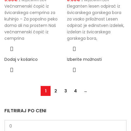
z vključenim DDV
z vključenim DDV
Večnamenski čopič iz
Eleganten lesen odpirač iz
švicarskega cemprina za
švicarskega gorskega bora
kuhinjo – Za popolno peko
za vsako priložnost Lesen
doma ali na prostem Naš
odpirač je edinstven izdelek,
večnamenski čopič iz
izdelan iz švicarskega
cemprina
gorskega bora,
Dodaj v košarico
Izberite možnosti
1
2
3
4
→
FILTRIRAJ PO CENI