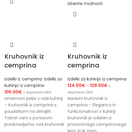
Izberite možnosti
Kruhovnik iz
Kruhovnik iz
cemprina
cemprina
Izdelki iz cemprina
,
Izdelki za
Izdelki za kuhinjo iz cemprina
kuhinjo iz cemprina
124.00
€
–
129.00
€
z
105.00
€
z vključenim DDV
vključenim DDV
Umetnost peke v vaši kuhinji
Naravni kruhovnik iz
– Kruhovnik iz cemprina s
cemprina – Eleganca in
poudarkom na detajlih
funkcionalnost v kuhinji
Tokrat vam s ponosom
Kruhovnik je izdelan iz
predstavljamo, naš kruhovnik
prvovrstnega cemprinovega
lesa, ki je znan