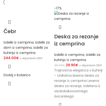
-17%
Čebr
Deska za rezanje
Izdelki iz cemprina
,
Izdelki za
iz cemprina
dom iz cemprina
,
Izdelki za
kuhinjo iz cemprina
Izdelki iz cemprina
,
Izdelki za
244.00
€
z vključenim DDV
kuhinjo iz cemprina
29.90
€
36.00
€
z vključenim DDV
Trajnostna eleganca v kuhinji
Dodaj v košarico
– Unikatna lesena deska za
rezanje iz cemprina Lesena
deska za rezanje, izdelana iz
visokokakovostnega
švicarskega