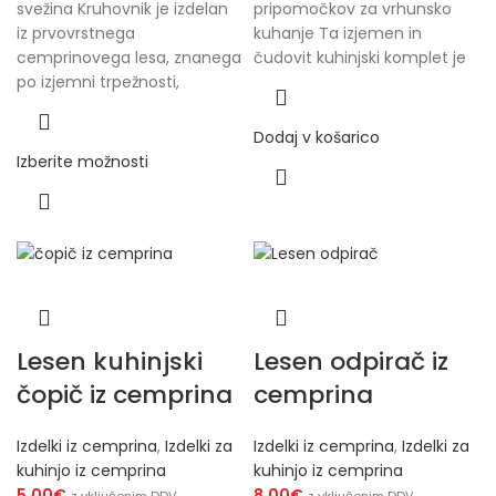
svežina Kruhovnik je izdelan
pripomočkov za vrhunsko
iz prvovrstnega
kuhanje Ta izjemen in
cemprinovega lesa, znanega
čudovit kuhinjski komplet je
po izjemni trpežnosti,
Dodaj v košarico
Izberite možnosti
Lesen kuhinjski
Lesen odpirač iz
čopič iz cemprina
cemprina
Izdelki iz cemprina
,
Izdelki za
Izdelki iz cemprina
,
Izdelki za
kuhinjo iz cemprina
kuhinjo iz cemprina
5.00
€
8.00
€