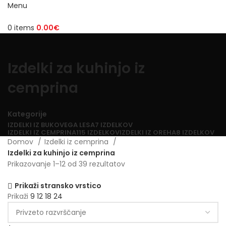
Menu
0
items
0.00
€
Izdelki za kuhinjo iz
cemprina
Kategorije
IZDELKI IZ BUKOVEGA LESA
7 IZDELKOV
IZDELKI IZ CEMPRINA
115 IZDELKOV
IZDELKI IZ OREHA
8 IZDELKOV
Domov
Izdelki iz cemprina
Izdelki za kuhinjo iz cemprina
Prikazovanje 1–12 od 39 rezultatov
Prikaži stransko vrstico
Prikaži
9
12
18
24