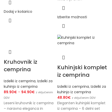
Dodaj v košarico
Izberite možnosti
Kruhovnik iz
Kuhinjski komplet
cemprina
iz cemprina
Izdelki iz cemprina
,
Izdelki za
kuhinjo iz cemprina
Izdelki iz cemprina
,
Izdelki za
89.90
€
–
94.90
€
kuhinjo iz cemprina
z vključenim
48.80
€
DDV
z vključenim DDV
Leseni kruhovnik iz cemprina
Eleganten kuhinjski komplet
– naravna eleganca in
iz cemprina – 6 delni set