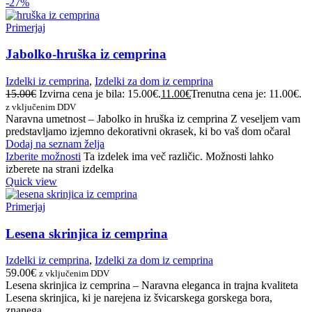
-27%
Primerjaj
Jabolko-hruška iz cemprina
Izdelki iz cemprina
,
Izdelki za dom iz cemprina
15.00
€
Izvirna cena je bila: 15.00€.
11.00
€
Trenutna cena je: 11.00€.
z vključenim DDV
Naravna umetnost – Jabolko in hruška iz cemprina Z veseljem vam
predstavljamo izjemno dekorativni okrasek, ki bo vaš dom očaral
Dodaj na seznam želja
Izberite možnosti
Ta izdelek ima več različic. Možnosti lahko
izberete na strani izdelka
Quick view
Primerjaj
Lesena skrinjica iz cemprina
Izdelki iz cemprina
,
Izdelki za dom iz cemprina
59.00
€
z vključenim DDV
Lesena skrinjica iz cemprina – Naravna eleganca in trajna kvaliteta
Lesena skrinjica, ki je narejena iz švicarskega gorskega bora,
znanega