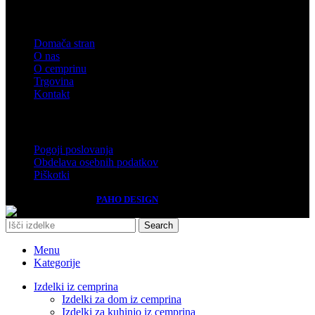
Meni
Domača stran
O nas
O cemprinu
Trgovina
Kontakt
Pomembne informacije
Pogoji poslovanja
Obdelava osebnih podatkov
Piškotki
Izdelava spletnih strani
PAHO DESIGN
Search
Menu
Kategorije
Izdelki iz cemprina
Izdelki za dom iz cemprina
Izdelki za kuhinjo iz cemprina