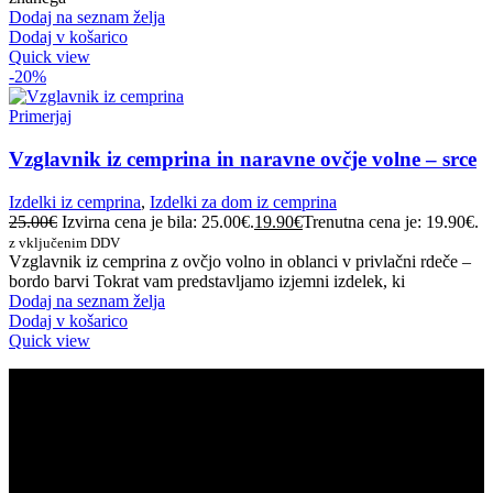
Dodaj na seznam želja
Dodaj v košarico
Quick view
-20%
Primerjaj
Vzglavnik iz cemprina in naravne ovčje volne – srce
Izdelki iz cemprina
,
Izdelki za dom iz cemprina
25.00
€
Izvirna cena je bila: 25.00€.
19.90
€
Trenutna cena je: 19.90€.
z vključenim DDV
Vzglavnik iz cemprina z ovčjo volno in oblanci v privlačni rdeče –
bordo barvi Tokrat vam predstavljamo izjemni izdelek, ki
Dodaj na seznam želja
Dodaj v košarico
Quick view
PODATKI O PODJETJU
Montles, Bine Košir s.p.
Davčna številka: SI49616200
Matična številka: 5608835000
Email: info@zirben-shop.eu