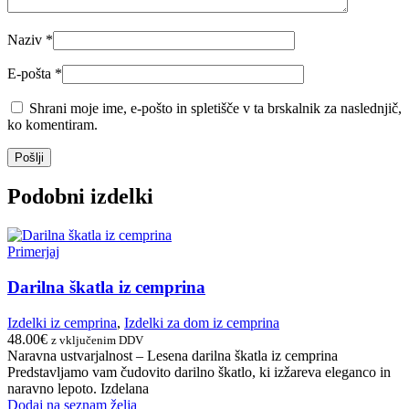
Naziv
*
E-pošta
*
Shrani moje ime, e-pošto in spletišče v ta brskalnik za naslednjič,
ko komentiram.
Podobni izdelki
Primerjaj
Darilna škatla iz cemprina
Izdelki iz cemprina
,
Izdelki za dom iz cemprina
48.00
€
z vključenim DDV
Naravna ustvarjalnost – Lesena darilna škatla iz cemprina
Predstavljamo vam čudovito darilno škatlo, ki izžareva eleganco in
naravno lepoto. Izdelana
Dodaj na seznam želja