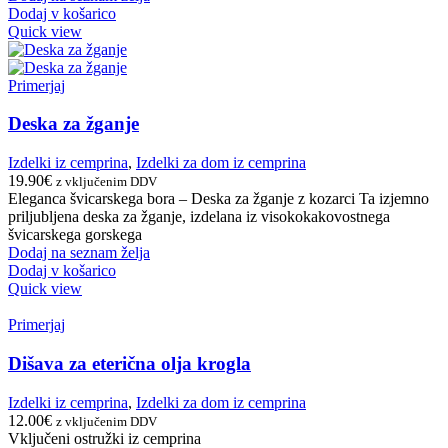
Dodaj v košarico
Quick view
Primerjaj
Deska za žganje
Izdelki iz cemprina
,
Izdelki za dom iz cemprina
19.90
€
z vključenim DDV
Eleganca švicarskega bora – Deska za žganje z kozarci Ta izjemno
priljubljena deska za žganje, izdelana iz visokokakovostnega
švicarskega gorskega
Dodaj na seznam želja
Dodaj v košarico
Quick view
Primerjaj
Dišava za eterična olja krogla
Izdelki iz cemprina
,
Izdelki za dom iz cemprina
12.00
€
z vključenim DDV
Vključeni ostružki iz cemprina