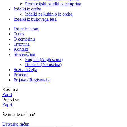
Promocijski izdelki iz cemprina
Izdelki iz oreha
Izdelki za kuhinjo iz oreha
Izdelki iz bukovega lesa
Domača stran
O nas
O cemprinu
Trgovina
Kontakt
Slovenščina
English
(
Angleščina
)
Deutsch
(
Nemščina
)
Seznam želja
Primerjaj
Prijava / Registracija
Košarica
Zapri
Prijavi se
Zapri
Še nimate računa?
Ustvarite račun