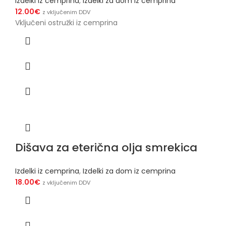
Izdelki iz cemprina
,
Izdelki za dom iz cemprina
12.00
€
z vključenim DDV
Vključeni ostružki iz cemprina
Dišava za eterična olja smrekica
Izdelki iz cemprina
,
Izdelki za dom iz cemprina
18.00
€
z vključenim DDV