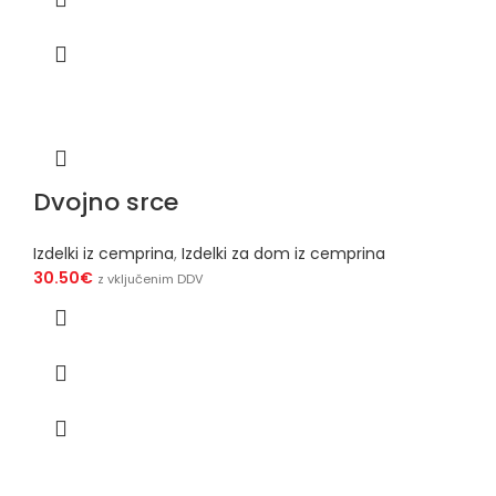
Dvojno srce
Izdelki iz cemprina
,
Izdelki za dom iz cemprina
30.50
€
z vključenim DDV