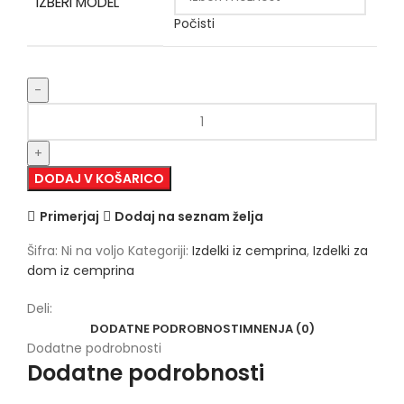
IZBERI MODEL
Počisti
DODAJ V KOŠARICO
Primerjaj
Dodaj na seznam želja
Šifra:
Ni na voljo
Kategoriji:
Izdelki iz cemprina
,
Izdelki za
dom iz cemprina
Deli:
DODATNE PODROBNOSTI
MNENJA (0)
Dodatne podrobnosti
Dodatne podrobnosti