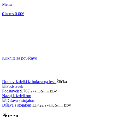
Menu
0
items
0.00
€
Kliknite za povečavo
Domov
Izdelki iz bukovega lesa
Žlička
Podstavek
9.76
€
z vključenim DDV
Nazaj k izdelkom
Dišava s stojalom
13.42
€
z vključenim DDV