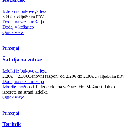
Izdelki iz bukovega lesa
3.66
€
z vključenim DDV
Dodaj na seznam želja
Dodaj v košarico
Quick view
Primerjaj
Šatulja za zobke
Izdelki iz bukovega lesa
2.20
€
–
2.30
€
Cenovni razpon: od 2.20€ do 2.30€
z vključenim DDV
Dodaj na seznam želja
Izberite možnosti
Ta izdelek ima več različic. Možnosti lahko
izberete na strani izdelka
Quick view
Primerjaj
Terilnik