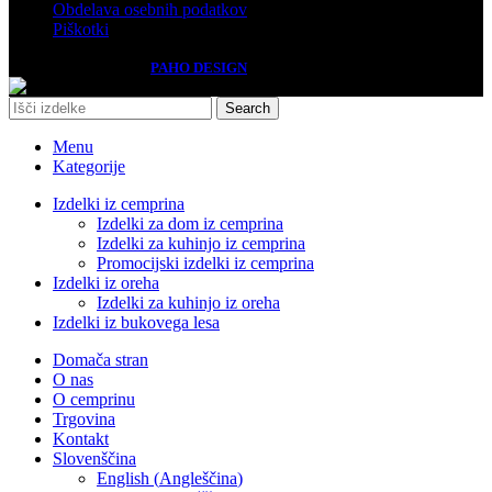
Obdelava osebnih podatkov
Piškotki
Izdelava spletnih strani
PAHO DESIGN
Search
Menu
Kategorije
Izdelki iz cemprina
Izdelki za dom iz cemprina
Izdelki za kuhinjo iz cemprina
Promocijski izdelki iz cemprina
Izdelki iz oreha
Izdelki za kuhinjo iz oreha
Izdelki iz bukovega lesa
Domača stran
O nas
O cemprinu
Trgovina
Kontakt
Slovenščina
English
(
Angleščina
)