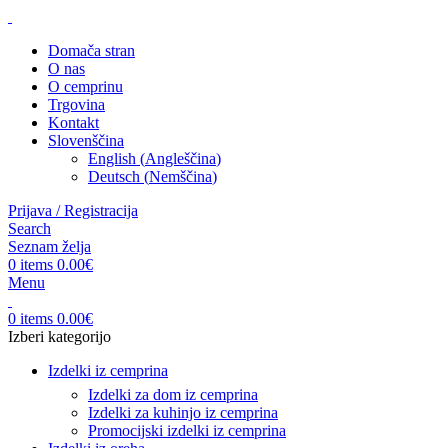
Domača stran
O nas
O cemprinu
Trgovina
Kontakt
Slovenščina
English
(
Angleščina
)
Deutsch
(
Nemščina
)
Prijava / Registracija
Search
Seznam želja
0
items
0.00
€
Menu
0
items
0.00
€
Izberi kategorijo
Izdelki iz cemprina
Izdelki za dom iz cemprina
Izdelki za kuhinjo iz cemprina
Promocijski izdelki iz cemprina