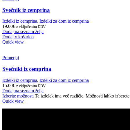
Svečnik iz cemprina
Izdelki iz cemprina
,
Izdelki za dom iz cemprina
19.00
€
z vključenim DDV
Dodaj na seznam želja
Dodaj v košarico
Quick view
Primerjaj
Svečniki iz cemprina
Izdelki iz cemprina
,
Izdelki za dom iz cemprina
15.00
€
z vključenim DDV
Dodaj na seznam želja
Izberite možnosti
Ta izdelek ima več različic. Možnosti lahko izberete 
Quick view
PODATKI O PODJETJU
Montles, Bine Košir s.p.
Davčna številka: SI49616200