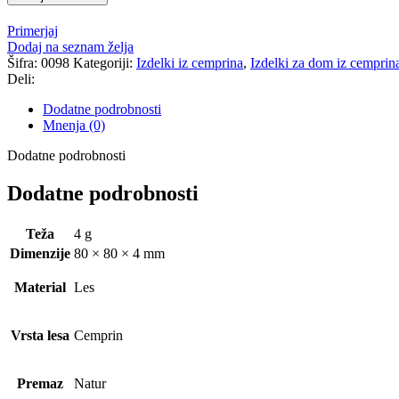
Primerjaj
Dodaj na seznam želja
Šifra:
0098
Kategoriji:
Izdelki iz cemprina
,
Izdelki za dom iz cemprin
Deli:
Dodatne podrobnosti
Mnenja (0)
Dodatne podrobnosti
Dodatne podrobnosti
Teža
4 g
Dimenzije
80 × 80 × 4 mm
Material
Les
Vrsta lesa
Cemprin
Premaz
Natur