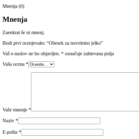
Mnenja (0)
Mnenja
Zaenkrat še ni mnenj.
Bodi prvi ocenjevalec “Obesek za novoletno jelko”
Vaš e-naslov ne bo objavljen.
*
označuje zahtevana polja
Vaša ocena
*
Vaše mnenje
*
Naziv
*
E-pošta
*