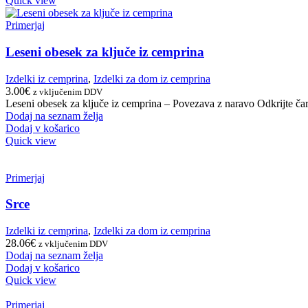
Quick view
Primerjaj
Leseni obesek za ključe iz cemprina
Izdelki iz cemprina
,
Izdelki za dom iz cemprina
3.00
€
z vključenim DDV
Leseni obesek za ključe iz cemprina – Povezava z naravo Odkrijte čar
Dodaj na seznam želja
Dodaj v košarico
Quick view
Primerjaj
Srce
Izdelki iz cemprina
,
Izdelki za dom iz cemprina
28.06
€
z vključenim DDV
Dodaj na seznam želja
Dodaj v košarico
Quick view
Primerjaj