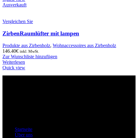
Ausverkauft
Vergleichen Sie
ZirbenRaumlüfter mit lampen
Produkte aus Zirbenholz
,
Wohnaccessoires aus Zirbenholz
146.40
€
inkl. MwSt.
Zur Wunschliste hinzufügen
Weiterlesen
Quick view
INFORMATIONEN ZUM UNTERNEHMEN
Montles, Bine Košir s.p.
Steuernummer: SI49616200
Registrationsnummer: 5608835000
Email: info@zirben-shop.eu
Menü
Startseite
Über uns