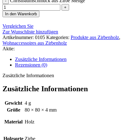
Christbaumschmuck aus Zirbe Menge
In den Warenkorb
Vergleichen Sie
Zur Wunschliste hinzufügen
Artikelnummer:
0105
Kategorien:
Produkte aus Zirbenholz
,
Wohnaccessoires aus Zirbenholz
Aktie:
Zusätzliche Informationen
Rezensionen (0)
Zusätzliche Informationen
Zusätzliche Informationen
Gewicht
4 g
Größe
80 × 80 × 4 mm
Material
Holz
Holzsorte
Zirbe