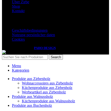
Über Zirbe
Shop
Kontakt
Wichtige Informationen
Geschäftsbedingungen
Nutzung persönlicher daten
Cookies
Izdelava spletnih strani
PAHO DESIGN
Search
Menu
Kategorien
Produkte aus Zirbenholz
Wohnaccessoires aus Zirbenholz
Küchenprodukte aus Zirbenholz
Werbeartikel aus Zirbenholz
Produkte aus Walnussholz
Küchenprodukte aus Walnussholz
Produkte aus Buchenholz