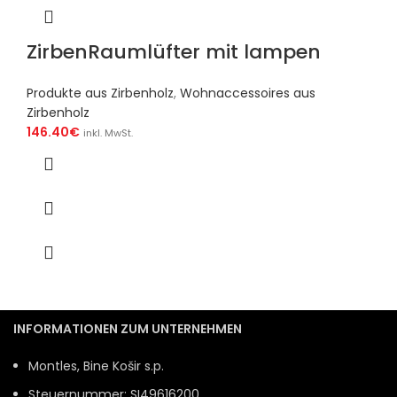
ZirbenRaumlüfter mit lampen
Produkte aus Zirbenholz
,
Wohnaccessoires aus
Zirbenholz
146.40
€
inkl. MwSt.
INFORMATIONEN ZUM UNTERNEHMEN
Montles, Bine Košir s.p.
Steuernummer: SI49616200