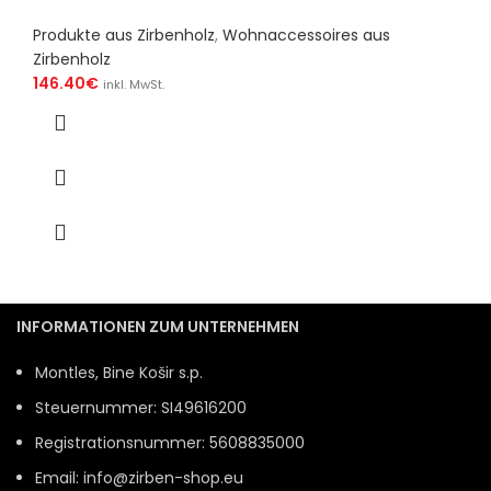
Produkte aus Zirbenholz
,
Wohnaccessoires aus
Zirbenholz
146.40
€
inkl. MwSt.
INFORMATIONEN ZUM UNTERNEHMEN
Montles, Bine Košir s.p.
Steuernummer: SI49616200
Registrationsnummer: 5608835000
Email: info@zirben-shop.eu