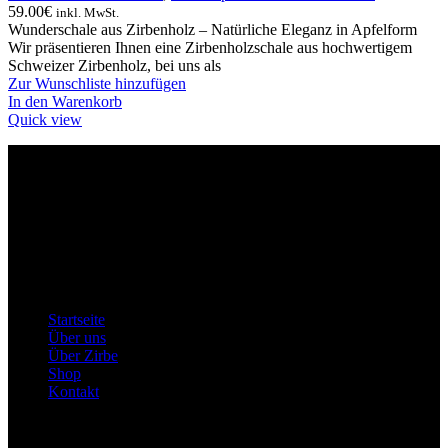
59.00
€
inkl. MwSt.
Wunderschale aus Zirbenholz – Natürliche Eleganz in Apfelform
Wir präsentieren Ihnen eine Zirbenholzschale aus hochwertigem
Schweizer Zirbenholz, bei uns als
Zur Wunschliste hinzufügen
In den Warenkorb
Quick view
INFORMATIONEN ZUM UNTERNEHMEN
Montles, Bine Košir s.p.
Steuernummer: SI49616200
Registrationsnummer: 5608835000
Email: info@zirben-shop.eu
Menü
Startseite
Über uns
Über Zirbe
Shop
Kontakt
Wichtige Informationen