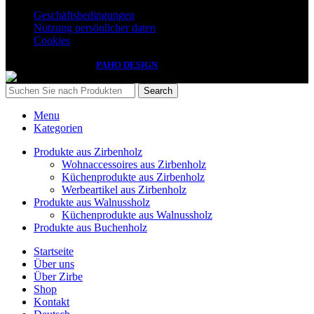
Geschäftsbedingungen
Nutzung persönlicher daten
Cookies
Izdelava spletnih strani
PAHO DESIGN
Search
Menu
Kategorien
Produkte aus Zirbenholz
Wohnaccessoires aus Zirbenholz
Küchenprodukte aus Zirbenholz
Werbeartikel aus Zirbenholz
Produkte aus Walnussholz
Küchenprodukte aus Walnussholz
Produkte aus Buchenholz
Startseite
Über uns
Über Zirbe
Shop
Kontakt