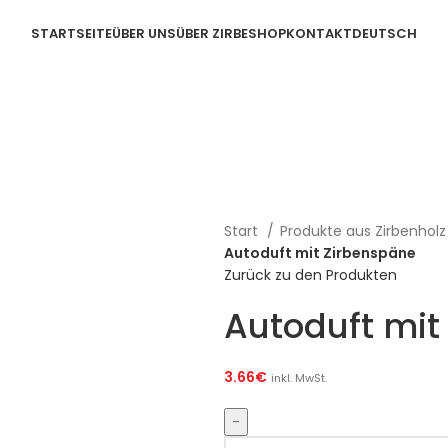
STARTSEITE
ÜBER UNS
ÜBER ZIRBE
SHOP
KONTAKT
DEUTSCH
Start
Produkte aus Zirbenhol
Autoduft mit Zirbenspäne
Zurück zu den Produkten
Autoduft mit
3.66
€
inkl. MwSt.