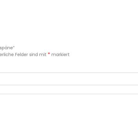
nspäne“
*
erliche Felder sind mit
markiert