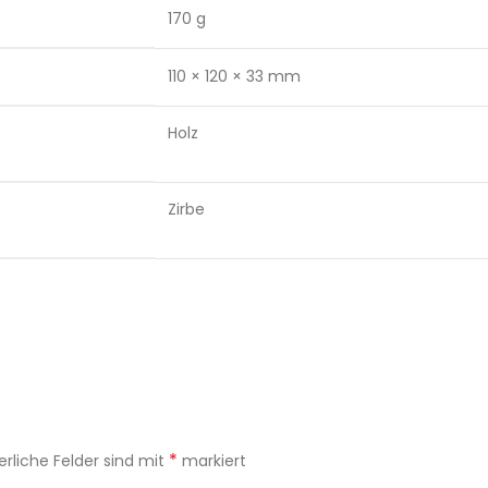
170 g
110 × 120 × 33 mm
Holz
Zirbe
*
erliche Felder sind mit
markiert