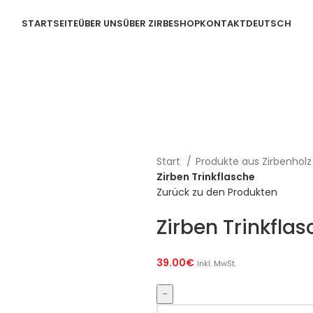
STARTSEITE
ÜBER UNS
ÜBER ZIRBE
SHOP
KONTAKT
DEUTSCH
Start
Produkte aus Zirbenhol
Zirben Trinkflasche
Zurück zu den Produkten
Zirben Trinkflas
39.00
€
inkl. MwSt.